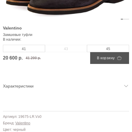
Valentino
Замшевые туфли
В наличии:
41
43
45
20 600 р.
41 200 р.
В корзину
Характеристики
Артикул: 19675-LR.Vз0
Бренд:
Valentino
Цвет: черный