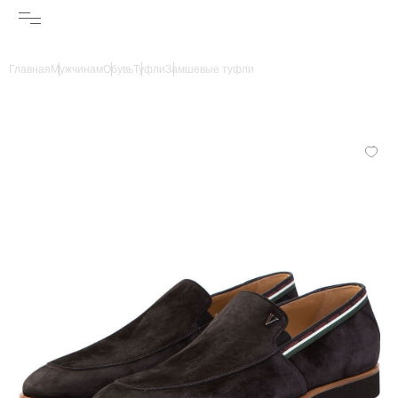
Главная
Мужчинам
Обувь
Туфли
Замшевые туфли