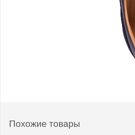
Похожие товары