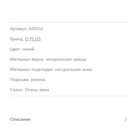
Артикул: A203з2
Бренд:
D PLUS
H
OLA)
H.D.S.N (Baracco)
Цвет: синий
HALMANERA
Материал верха: натуральная замша
HOGAN
HUGO.
Материал подкладки: натуральная кожа
Подошва: резина
Сезон: Осень-зима
Описание