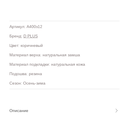
Артикул: A400з12
Бренд:
D PLUS
H
OLA)
H.D.S.N (Baracco)
Цвет: коричневый
HALMANERA
Материал верха: натуральная замша
HOGAN
HUGO.
Материал подкладки: натуральная кожа
Подошва: резина
Сезон: Осень-зима
Описание