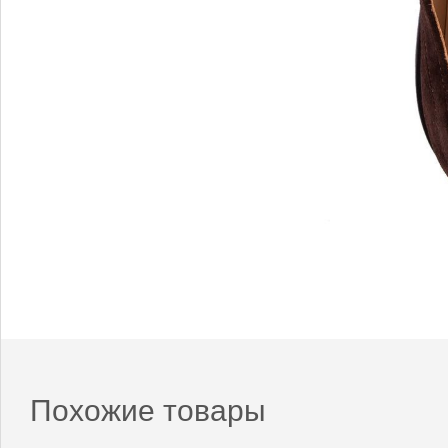
Похожие товары