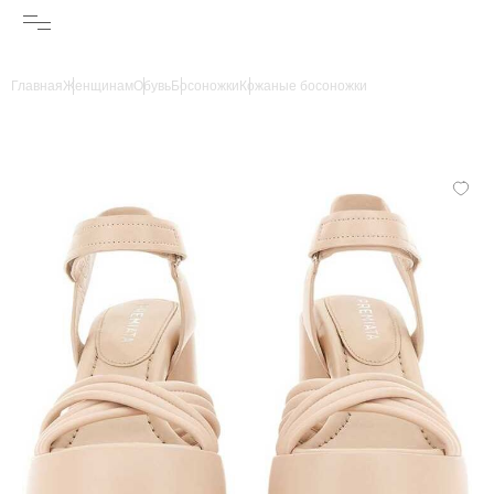
Главная
Женщинам
Обувь
Босоножки
Кожаные босоножки