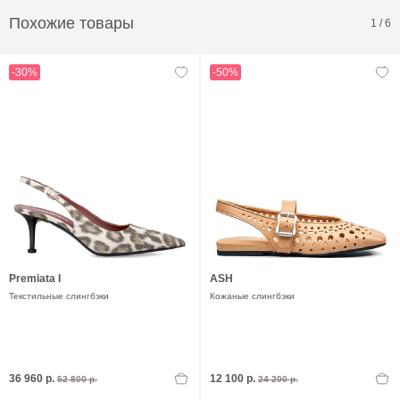
Похожие товары
1
/
6
-30%
-50%
Premiata I
ASH
Текстильные слингбэки
Кожаные слингбэки
36 960 р.
12 100 р.
52 800 р.
24 200 р.