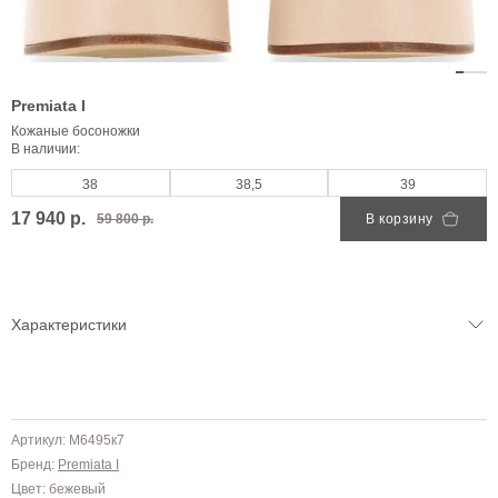
Premiata I
Кожаные босоножки
В наличии:
38
38,5
39
17 940 р.
59 800 р.
В корзину
Характеристики
Артикул: M6495к7
Бренд:
Premiata I
Цвет: бежевый