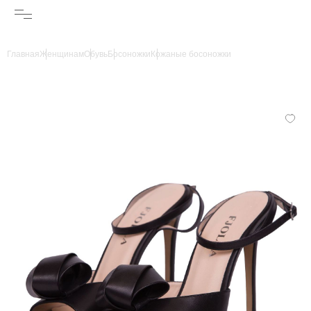
Главная
Женщинам
Обувь
Босоножки
Кожаные босоножки