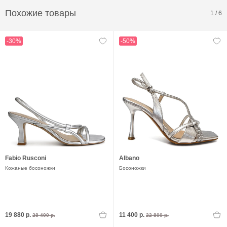
Похожие товары
1
/
6
-30%
-50%
Fabio Rusconi
Albano
Кожаные босоножки
Босоножки
19 880 р.
11 400 р.
28 400 р.
22 800 р.