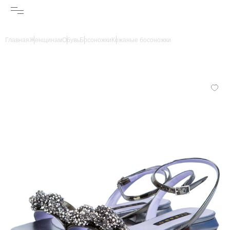
Главная
Женщинам
Обувь
Босоножки
Кожаные босоножки