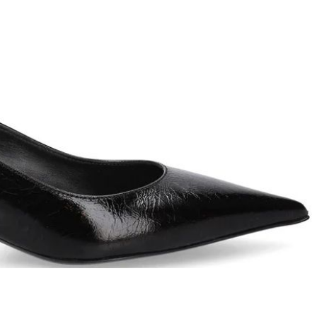
T
an
The Sandals Factory
NI
The Seller
ON
Thierry Rabotin
TIFFI
ON
TORY BURCH
Weitzman
Tosca blu Studio
#
№21