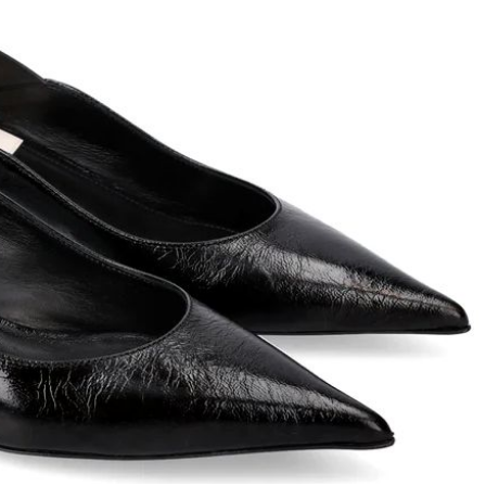
ett
S
remi
G
G.P.N. (GIAMPIERONIC
usconi
Ghibli
GIAMPAOLO VIOZZI
Gianni Chiarini
Giuseppe Zanotti
Rossetti
Gode
Grey Mer
X
VERONA