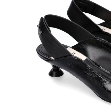
Blu Barr
BOSS.
BRECO
Brunate
Bruno P
E
F
E'CLAT
FABI
Edoardo Cincotti
Fabio R
EKP
FJOLLA
ELENA
Flogg
Emporio Armani
Fraas
Emporio Armani.
Fratelli 
Evaluna
Frau
FRAU F
FRAU 
Fru.it
Furla
FURLA.