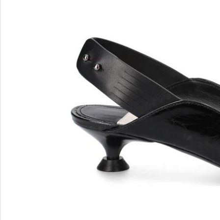
MARIO FERRETTI
Menghi Shoes
MISS UNIQUE
MORESCHI
Mosaic
MOT-CLe
MOU
MSGM
My Grey
R
S
Renzi
Sebasti
Renzoni
SERAFI
REPO
STETS
Roberto Rossi
STKN
ROSSIMODA
STOKT
Rotta
Stuart 
V
Z
Valentino
Zenux
VALENTINO SHOES