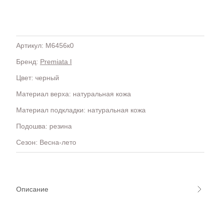
Артикул: M6456к0
Бренд:
Premiata I
H
OLA)
H.D.S.N (Baracco)
Цвет: черный
HALMANERA
Материал верха: натуральная кожа
HOGAN
HUGO.
Материал подкладки: натуральная кожа
Подошва: резина
Сезон: Весна-лето
Описание