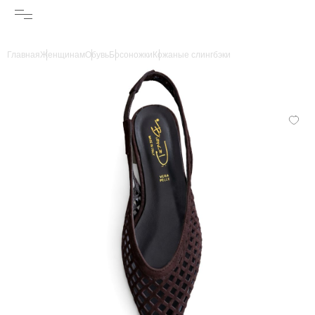
Главная
Женщинам
Обувь
Босоножки
Кожаные слингбэки