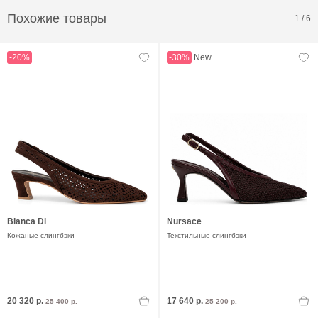
Похожие товары
1
/
6
-20%
-30%
New
Bianca Di
Nursace
Кожаные слингбэки
Текстильные слингбэки
20 320 р.
17 640 р.
25 400 р.
25 200 р.