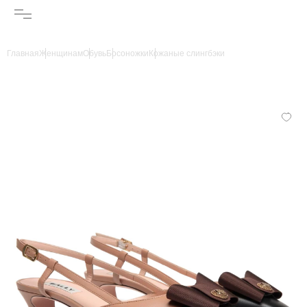
Главная
Женщинам
Обувь
Босоножки
Кожаные слингбэки