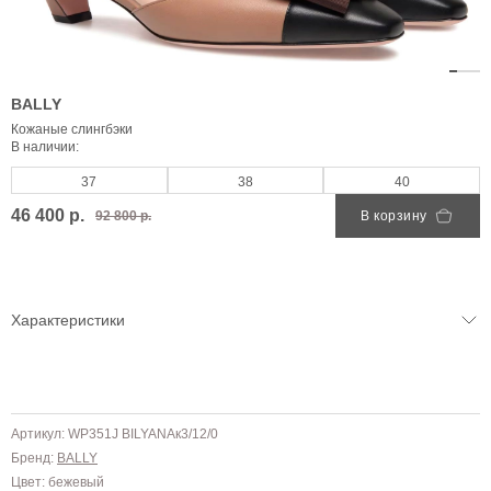
BALLY
Кожаные слингбэки
В наличии:
37
38
40
46 400 р.
92 800 р.
В корзину
Характеристики
Артикул: WP351J BILYANAк3/12/0
Бренд:
BALLY
Цвет: бежевый