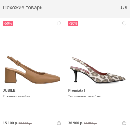
Похожие товары
1
/
6
-50%
-30%
JUBILE
Premiata I
Кожаные слингбэки
Текстильные слингбэки
15 100 р.
36 960 р.
30 200 р.
52 800 р.