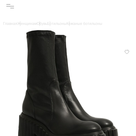
Главная
Женщинам
Обувь
Ботильоны
Кожаные ботильоны