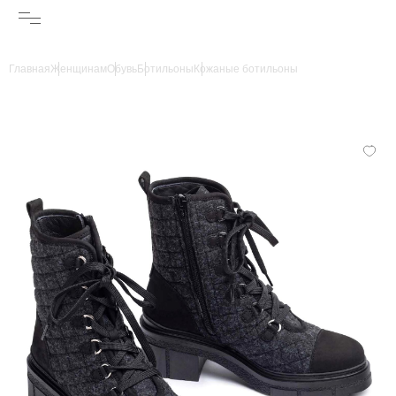
Главная
Женщинам
Обувь
Ботильоны
Кожаные ботильоны