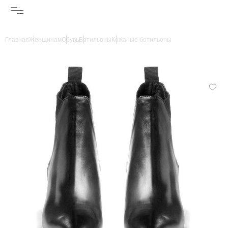
Главная
Женщинам
Обувь
Ботильоны
Кожаные ботильоны