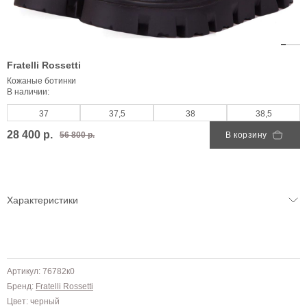
Fratelli Rossetti
Кожаные ботинки
В наличии:
37
37,5
38
38,5
28 400 р.
56 800 р.
В корзину
Характеристики
Артикул: 76782к0
Бренд:
Fratelli Rossetti
Цвет: черный