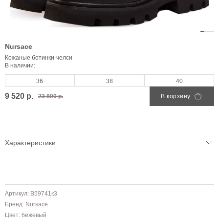
Nursace
Кожаные ботинки-челси
В наличии:
36
38
40
9 520 р.
23 800 р.
В корзину
Характеристики
Артикул: B59741к3
Бренд:
Nursace
Цвет: бежевый