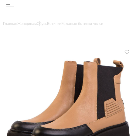
Главная
Женщинам
Обувь
Ботинки
Кожаные ботинки-челси