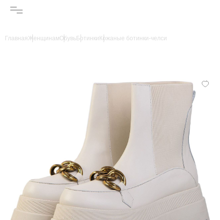
Главная
Женщинам
Обувь
Ботинки
Кожаные ботинки-челси