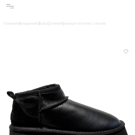
Главная
Женщинам
Обувь
Ботинки
Кожаные ботинки с мехом