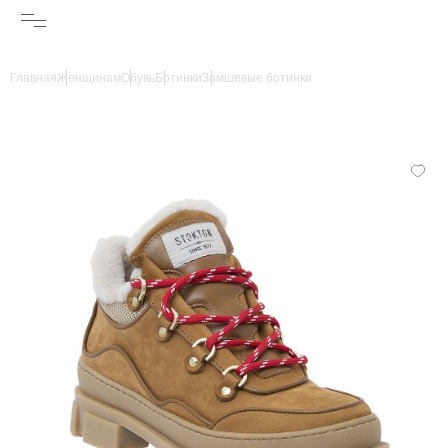
Главная
Женщинам
Обувь
Ботинки
Замшевые ботинки