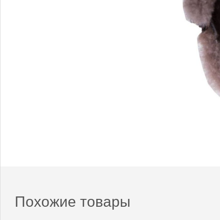
Похожие товары