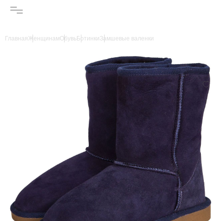
Главная
Женщинам
Обувь
Ботинки
Замшевые валенки