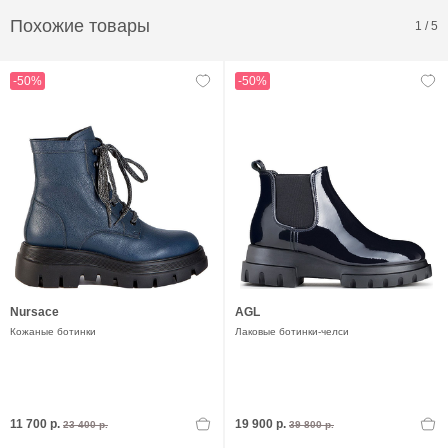
Похожие товары
1
/
5
-50%
-50%
Nursace
AGL
Кожаные ботинки
Лаковые ботинки-челси
11 700 р.
19 900 р.
23 400 р.
39 800 р.