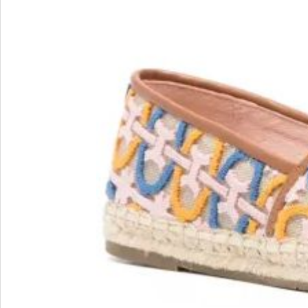
Blu Barr
BOSS.
BRECO
Brunate
Bruno P
E
F
E'CLAT
FABI
Edoardo Cincotti
Fabio R
EKP
FJOLLA
ELENA
Flogg
Emporio Armani
Fraas
Emporio Armani.
Fratelli 
Evaluna
Frau
FRAU F
FRAU 
Fru.it
Furla
FURLA.