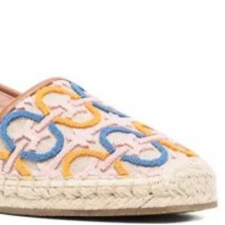
ett
S
remi
G
G.P.N. (GIAMPIERONIC
usconi
Ghibli
GIAMPAOLO VIOZZI
Gianni Chiarini
Giuseppe Zanotti
Rossetti
Gode
Grey Mer
X
VERONA