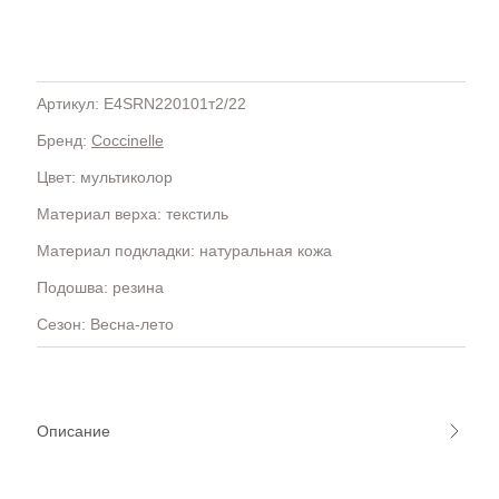
Артикул: E4SRN220101т2/22
Бренд:
Coccinelle
H
OLA)
H.D.S.N (Baracco)
Цвет: мультиколор
HALMANERA
Материал верха: текстиль
HOGAN
HUGO.
Материал подкладки: натуральная кожа
Подошва: резина
Сезон: Весна-лето
Описание