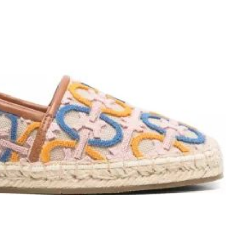
T
an
The Sandals Factory
NI
The Seller
ON
Thierry Rabotin
TIFFI
ON
TORY BURCH
Weitzman
Tosca blu Studio
#
№21