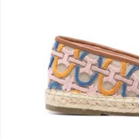
MARIO FERRETTI
Menghi Shoes
MISS UNIQUE
MORESCHI
Mosaic
MOT-CLe
MOU
MSGM
My Grey
R
S
Renzi
Sebasti
Renzoni
SERAFI
REPO
STETS
Roberto Rossi
STKN
ROSSIMODA
STOKT
Rotta
Stuart 
V
Z
Valentino
Zenux
VALENTINO SHOES