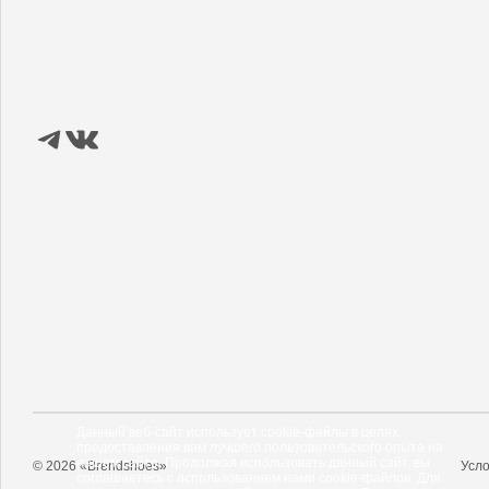
Данный веб-сайт использует cookie-файлы в целях
предоставления вам лучшего пользовательского опыта на
нашем сайте. Продолжая использовать данный сайт, вы
© 2026 «Brendshoes»
Усло
соглашаетесь с использованием нами cookie-файлов. Для