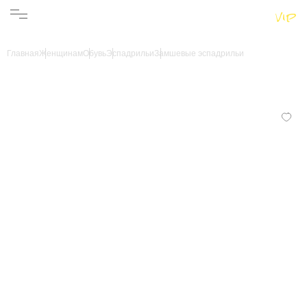
Женщинам
Мужчинам
Бренды
Главная
Женщинам
Обувь
Эспадрильи
Замшевые эспадрильи
Информация
Магазины