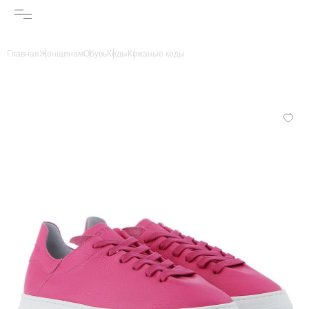
Главная
Женщинам
Обувь
Кеды
Кожаные кеды