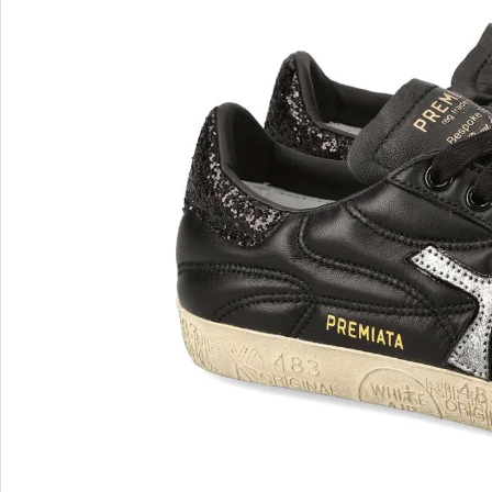
Blu Barr
BOSS.
BRECO
Brunate
Bruno P
E
F
E'CLAT
FABI
Edoardo Cincotti
Fabio R
EKP
FJOLLA
ELENA
Flogg
Emporio Armani
Fraas
Emporio Armani.
Fratelli 
Evaluna
Frau
FRAU F
FRAU 
Fru.it
Furla
FURLA.