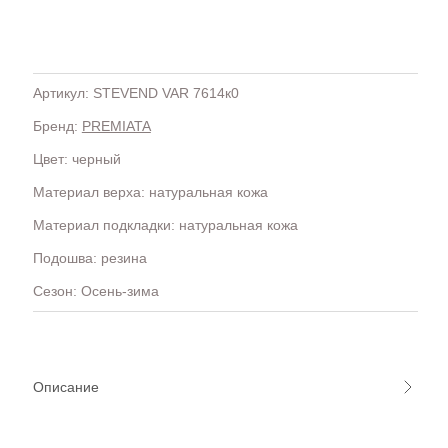
Артикул: STEVEND VAR 7614к0
Бренд:
PREMIATA
H
OLA)
H.D.S.N (Baracco)
Цвет: черный
HALMANERA
Материал верха: натуральная кожа
HOGAN
HUGO.
Материал подкладки: натуральная кожа
Подошва: резина
Сезон: Осень-зима
Описание