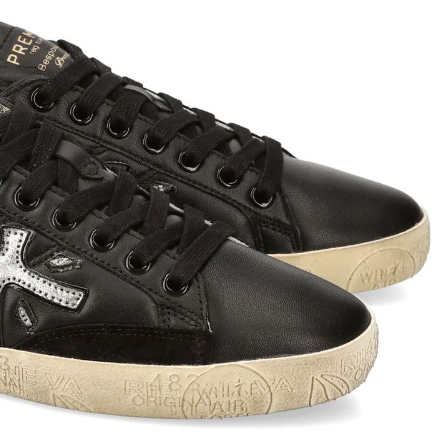
ett
S
remi
G
G.P.N. (GIAMPIERONIC
usconi
Ghibli
GIAMPAOLO VIOZZI
Gianni Chiarini
Giuseppe Zanotti
Rossetti
Gode
Grey Mer
X
VERONA