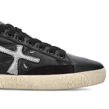
T
an
The Sandals Factory
NI
The Seller
ON
Thierry Rabotin
TIFFI
ON
TORY BURCH
Weitzman
Tosca blu Studio
#
№21