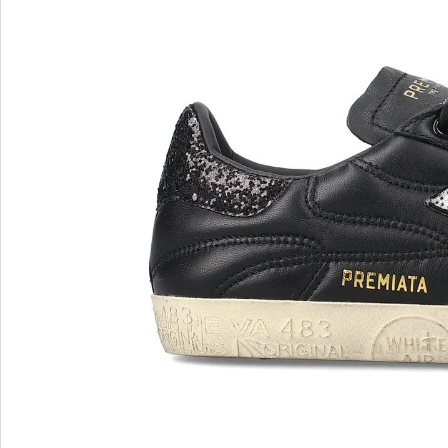
MARIO FERRETTI
Menghi Shoes
MISS UNIQUE
MORESCHI
Mosaic
MOT-CLe
MOU
MSGM
My Grey
R
S
Renzi
Sebasti
Renzoni
SERAFI
REPO
STETS
Roberto Rossi
STKN
ROSSIMODA
STOKT
Rotta
Stuart 
V
Z
Valentino
Zenux
VALENTINO SHOES