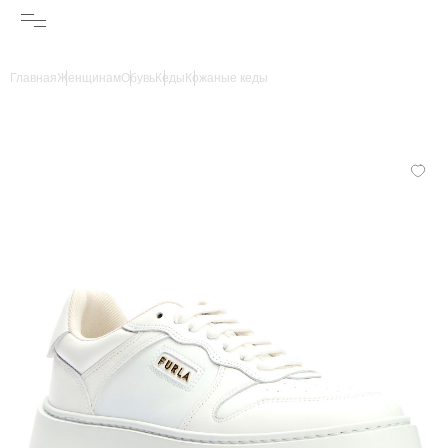
Главная
Женщинам
Обувь
Кеды
Кожаные кеды