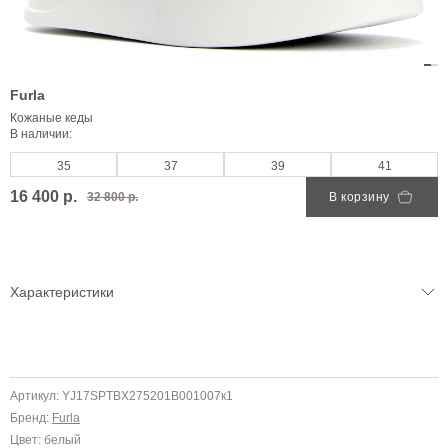
Furla
Кожаные кеды
В наличии:
35
37
39
41
16 400 р.
32 800 р.
В корзину
Характеристики
Артикул: YJ17SPTBX275201B001007к1
Бренд:
Furla
Цвет: белый