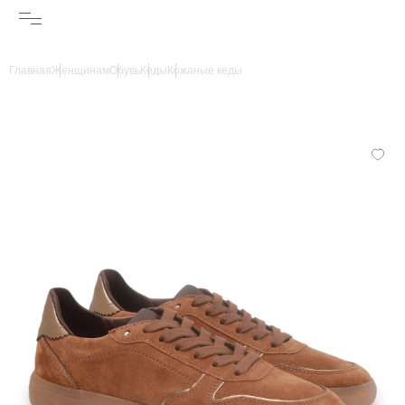
Главная
Женщинам
Обувь
Кеды
Кожаные кеды