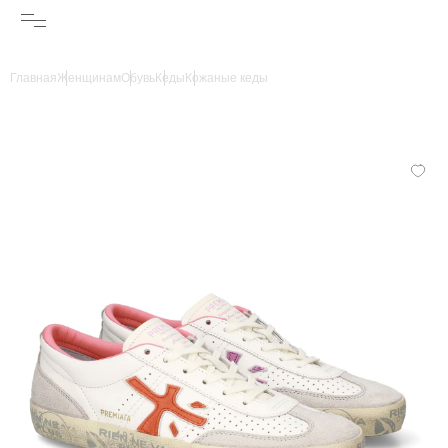
Главная
Женщинам
Обувь
Кеды
Кожаные кеды