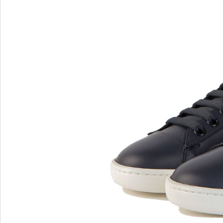
Blu Barr
BOSS.
BRECO
Brunate
Bruno P
E
F
E'CLAT
FABI
Edoardo Cincotti
Fabio R
EKP
FJOLLA
ELENA
Flogg
Emporio Armani
Fraas
Emporio Armani.
Fratelli 
Evaluna
Frau
FRAU F
FRAU 
Fru.it
Furla
FURLA.