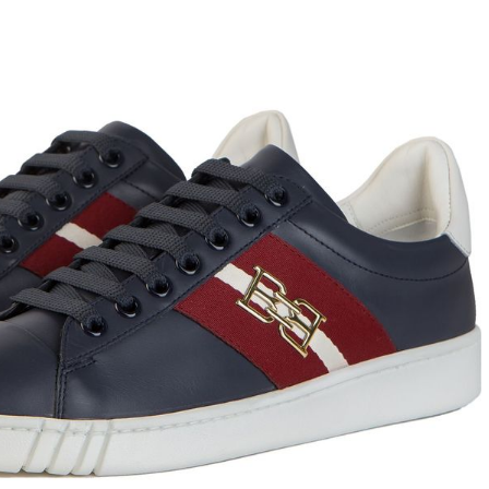
ett
S
remi
G
G.P.N. (GIAMPIERONIC
usconi
Ghibli
GIAMPAOLO VIOZZI
Gianni Chiarini
Giuseppe Zanotti
Rossetti
Gode
Grey Mer
X
VERONA