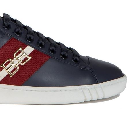
T
an
The Sandals Factory
NI
The Seller
ON
Thierry Rabotin
TIFFI
ON
TORY BURCH
Weitzman
Tosca blu Studio
#
№21