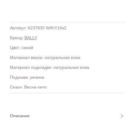
Артикул: 6237830 WIKY/16к2
Бренд:
BALLY
H
OLA)
H.D.S.N (Baracco)
Цвет: синий
HALMANERA
Материал верха: натуральная кожа
HOGAN
HUGO.
Материал подкладки: натуральная кожа
Подошва: резина
Сезон: Весна-лето
Описание