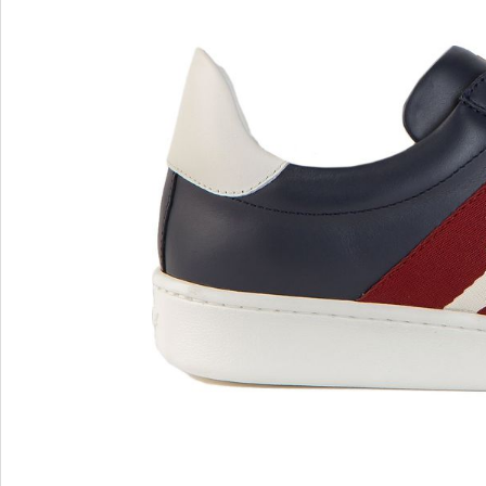
MARIO FERRETTI
Menghi Shoes
MISS UNIQUE
MORESCHI
Mosaic
MOT-CLe
MOU
MSGM
My Grey
R
S
Renzi
Sebasti
Renzoni
SERAFI
REPO
STETS
Roberto Rossi
STKN
ROSSIMODA
STOKT
Rotta
Stuart 
V
Z
Valentino
Zenux
VALENTINO SHOES