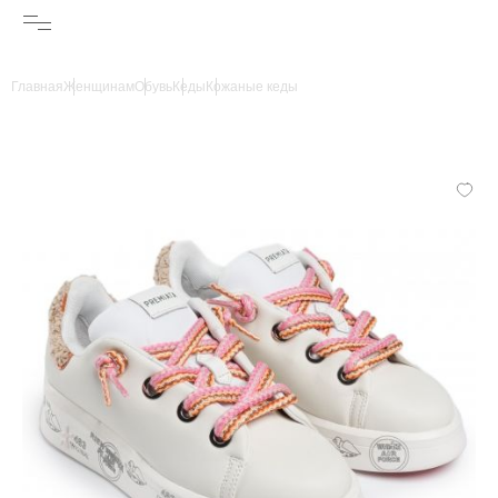
Главная
Женщинам
Обувь
Кеды
Кожаные кеды