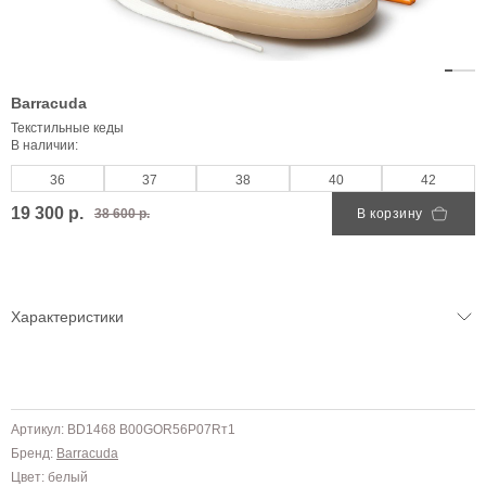
Barracuda
Текстильные кеды
В наличии:
36
37
38
40
42
19 300 р.
38 600 р.
В корзину
Характеристики
Артикул: BD1468 B00GOR56P07Rт1
Бренд:
Barracuda
Цвет: белый