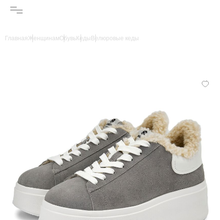
Главная
Женщинам
Обувь
Кеды
Велюровые кеды