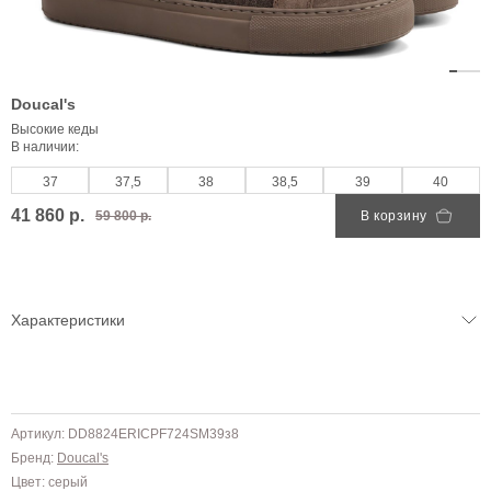
Doucal's
Высокие кеды
В наличии:
37
37,5
38
38,5
39
40
41 860 р.
59 800 р.
В корзину
Характеристики
Артикул: DD8824ERICPF724SM39з8
Бренд:
Doucal's
Цвет: серый