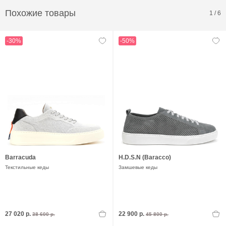
Похожие товары
1
/
6
-30%
-50%
Barracuda
H.D.S.N (Baracco)
Текстильные кеды
Замшевые кеды
27 020 р.
22 900 р.
38 600 р.
45 800 р.