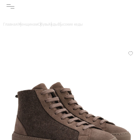
Главная
Женщинам
Обувь
Кеды
Высокие кеды