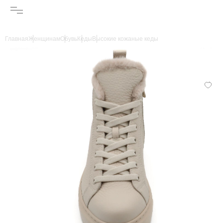
Главная
Женщинам
Обувь
Кеды
Высокие кожаные кеды