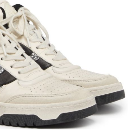
ett
S
remi
G
G.P.N. (GIAMPIERONIC
usconi
Ghibli
GIAMPAOLO VIOZZI
Gianni Chiarini
Giuseppe Zanotti
Rossetti
Gode
Grey Mer
X
VERONA