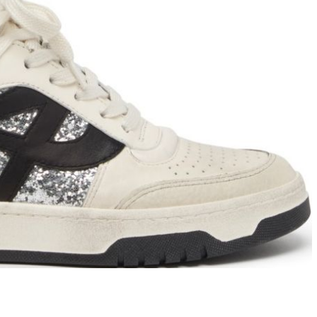
T
an
The Sandals Factory
NI
The Seller
ON
Thierry Rabotin
TIFFI
ON
TORY BURCH
Weitzman
Tosca blu Studio
#
№21