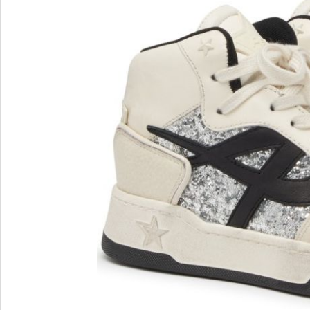
Blu Barr
BOSS.
BRECO
Brunate
Bruno P
E
F
E'CLAT
FABI
Edoardo Cincotti
Fabio R
EKP
FJOLLA
ELENA
Flogg
Emporio Armani
Fraas
Emporio Armani.
Fratelli 
Evaluna
Frau
FRAU F
FRAU 
Fru.it
Furla
FURLA.