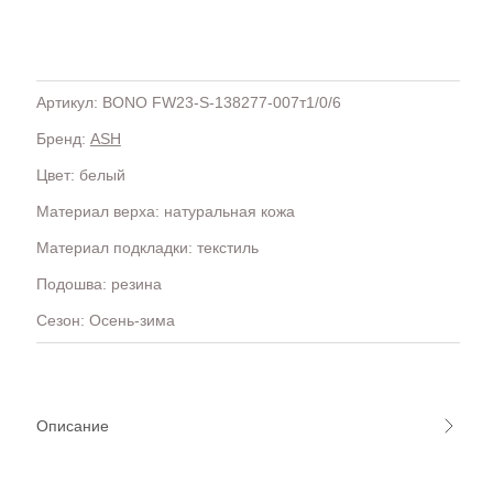
Артикул: BONO FW23-S-138277-007т1/0/6
Бренд:
ASH
H
OLA)
H.D.S.N (Baracco)
Цвет: белый
HALMANERA
Материал верха: натуральная кожа
HOGAN
HUGO.
Материал подкладки: текстиль
Подошва: резина
Сезон: Осень-зима
Описание