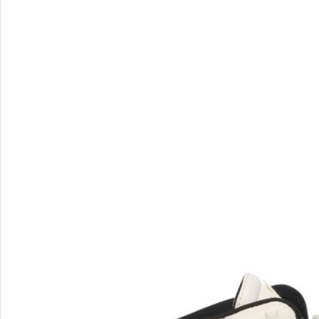
I
J
Ilasio Renzoni
Janet&J
Jeannot
JOG D
John Ri
JUBILE
Julie De
M
N
MAGZA
Nila Nil
MARA
Nursace
Marc by Marc Jacobs
Marc Jacobs
MARINI SILVANO