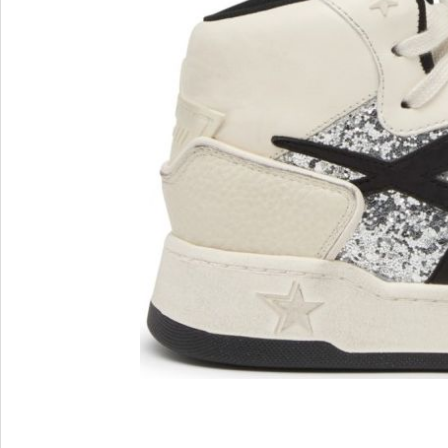
MARIO FERRETTI
Menghi Shoes
MISS UNIQUE
MORESCHI
Mosaic
MOT-CLe
MOU
MSGM
My Grey
R
S
Renzi
Sebasti
Renzoni
SERAFI
REPO
STETS
Roberto Rossi
STKN
ROSSIMODA
STOKT
Rotta
Stuart 
V
Z
Valentino
Zenux
VALENTINO SHOES