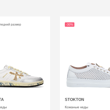
ледний размер
-30%
TA
STOKTON
кеды
Кожаные кеды