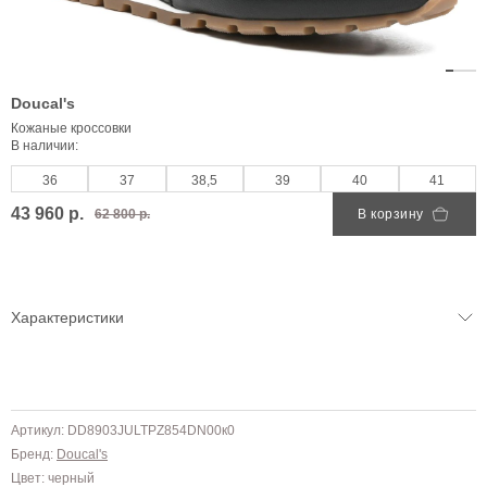
Doucal's
Кожаные кроссовки
В наличии:
36
37
38,5
39
40
41
43 960 р.
62 800 р.
В корзину
Характеристики
Артикул: DD8903JULTPZ854DN00к0
Бренд:
Doucal's
Цвет: черный