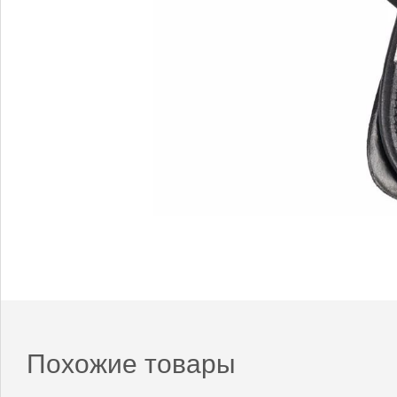
Похожие товары