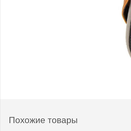
Похожие товары