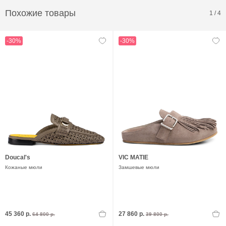
Похожие товары
1
/
4
-30%
-30%
Doucal's
VIC MATIE
Кожаные мюли
Замшевые мюли
45 360 р.
27 860 р.
64 800 р.
39 800 р.