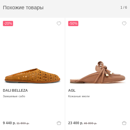
Похожие товары
1
/
6
-20%
-50%
DALI BELLEZA
AGL
Замшевые сабо
Кожаные мюли
9 440 р.
23 400 р.
11 800 р.
46 800 р.