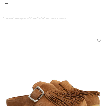
Главная
Женщинам
Обувь
Сабо
Замшевые мюли