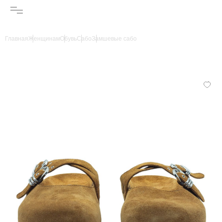
Главная
Женщинам
Обувь
Сабо
Замшевые сабо