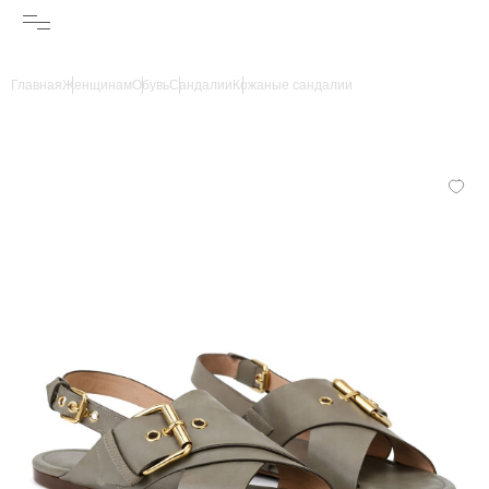
Главная
Женщинам
Обувь
Сандалии
Кожаные сандалии