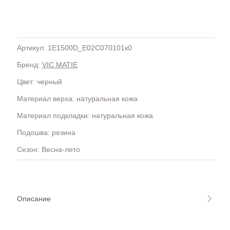
Артикул: 1E1500D_E02C070101к0
Бренд:
VIC MATIE
H
OLA)
H.D.S.N (Baracco)
Цвет: черный
HALMANERA
Материал верха: натуральная кожа
HOGAN
HUGO.
Материал подкладки: натуральная кожа
Подошва: резина
Сезон: Весна-лето
Описание