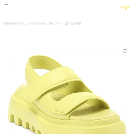
Женщинам
Мужчинам
Бренды
Главная
Женщинам
Обувь
Сандалии
Сандалии
Информация
Магазины