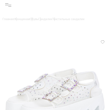
Главная
Женщинам
Обувь
Сандалии
Текстильные сандалии