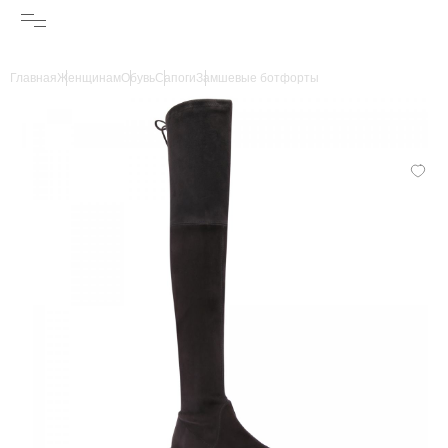
Главная
Женщинам
Обувь
Сапоги
Замшевые ботфорты