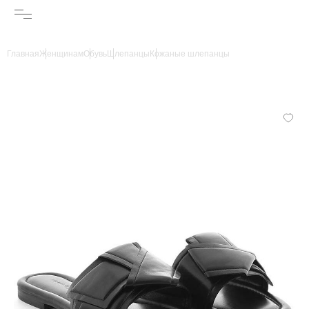
Главная
Женщинам
Обувь
Шлепанцы
Кожаные шлепанцы