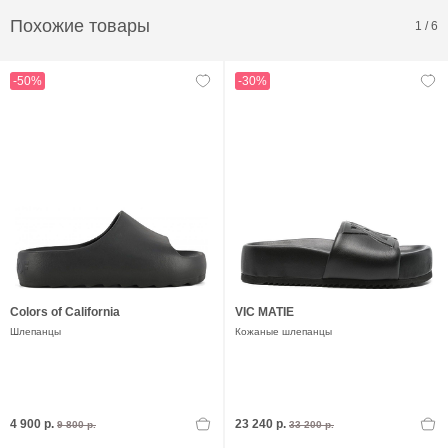
Похожие товары
1
/
6
-50%
-30%
Colors of California
VIC MATIE
Шлепанцы
Кожаные шлепанцы
4 900 р.
23 240 р.
9 800 р.
33 200 р.