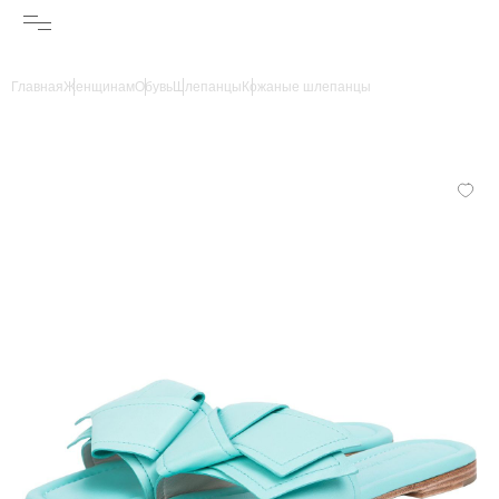
Главная
Женщинам
Обувь
Шлепанцы
Кожаные шлепанцы