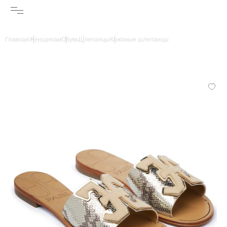
Главная
Женщинам
Обувь
Шлепанцы
Кожаные шлепанцы