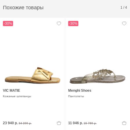
Похожие товары
1
/
4
-30%
-30%
VIC MATIE
Menghi Shoes
Кожаные шлепанцы
Пантолеты
23 940 р.
11 046 р.
34 200 р.
15 780 р.