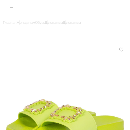
Главная
Женщинам
Обувь
Шлепанцы
Шлепанцы