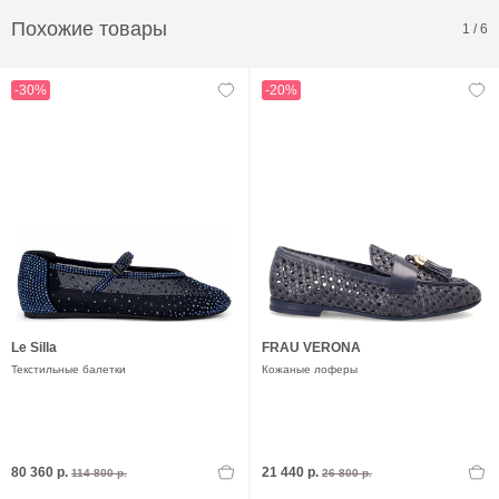
Похожие товары
1
/
6
-30%
-20%
Le Silla
FRAU VERONA
Текстильные балетки
Кожаные лоферы
80 360 р.
21 440 р.
114 800 р.
26 800 р.