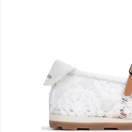
Blu Barr
BOSS.
BRECO
Brunate
Bruno P
E
F
E'CLAT
FABI
Edoardo Cincotti
Fabio R
EKP
FJOLLA
ELENA
Flogg
Emporio Armani
Fraas
Emporio Armani.
Fratelli 
Evaluna
Frau
FRAU F
FRAU 
Fru.it
Furla
FURLA.