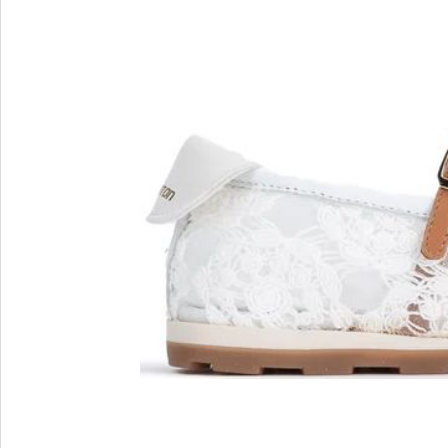
MARIO FERRETTI
Menghi Shoes
MISS UNIQUE
MORESCHI
Mosaic
MOT-CLe
MOU
MSGM
My Grey
R
S
Renzi
Sebasti
Renzoni
SERAFI
REPO
STETS
Roberto Rossi
STKN
ROSSIMODA
STOKT
Rotta
Stuart 
V
Z
Valentino
Zenux
VALENTINO SHOES