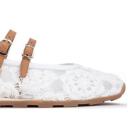
T
an
The Sandals Factory
NI
The Seller
ON
Thierry Rabotin
TIFFI
ON
TORY BURCH
Weitzman
Tosca blu Studio
#
№21