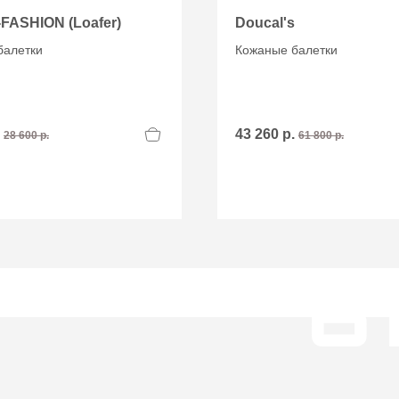
FASHION (Loafer)
Doucal's
балетки
Кожаные балетки
.
43 260 р.
28 600 р.
61 800 р.