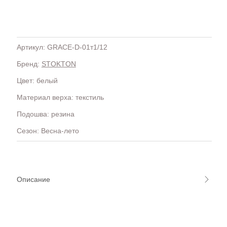
Артикул: GRACE-D-01т1/12
Бренд:
STOKTON
H
OLA)
H.D.S.N (Baracco)
Цвет: белый
HALMANERA
Материал верха: текстиль
HOGAN
HUGO.
Подошва: резина
Сезон: Весна-лето
Описание