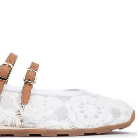
ett
S
remi
G
G.P.N. (GIAMPIERONIC
usconi
Ghibli
GIAMPAOLO VIOZZI
Gianni Chiarini
Giuseppe Zanotti
Rossetti
Gode
Grey Mer
X
VERONA