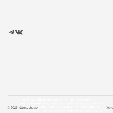
Данный веб-сайт использует cookie-файлы в целях
предоставления вам лучшего пользовательского опыта на
нашем сайте. Продолжая использовать данный сайт, вы
© 2026 «Brendshoes»
Усло
соглашаетесь с использованием нами cookie-файлов. Для